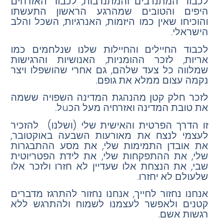
לכבוד המתנדבים והמתנדבות, לכבוד האזרחים
היפים והטובים שמהרגע הראשון התעשתו
והוכיחו שאין כמו היזמות, האנרגיות, השכל והלב
הישראלי.
לכבוד החיילים והחיילות שלנו שנלחמים כמו
אריות, לזכר ההומניות, האנושיות והרגישות
שמלווה כל צעד שלהם, גם אחרי שהושפלו ויצר
נקמה עצום ממלא את גופם.
לזכר חלק קטן מהנהגת המדינה השפויה ששמה
את טובת המדינה ואזרחיה מעל הכuל.
זו הדרך הפרטית והאישית שלי (ושלנו) להזכיר
לעצמי לנצח את מאורעות השבעה באוקטובר,
את אובדן התמימות שלי, את מסע ההתבגרות
שלי, את ההתפקחות שלי, את לידת הפטריוטית
שבי, את הנצחת אלו שעדיין לא חזרו ולזכר אלו
שלעולם לא יחזרו.
אנחנו נחזור לחייך, אנחנו נחזור להתרגז מדברים
קטנים ולאפשר לעצמנו לשמוח ולהתרגש ללא
רגשות אשם.