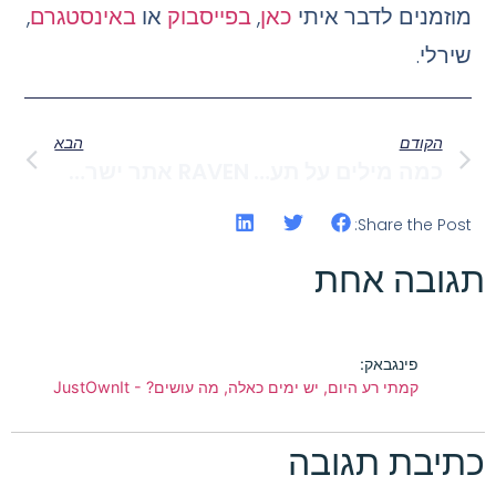
מוזמנים לדבר איתי
כאן
,
בפייסבוק
או
באינסטגרם
,
שירלי.
הקודם
הבא
כמה מילים על תעופה עצמית ועל קבלה עצמית
RAVEN אתר ישראלי לטייצים מחטבים הכי הורסים EVER
Share the Post:
תגובה אחת
פינגבאק:
קמתי רע היום, יש ימים כאלה, מה עושים? - JustOwnIt
כתיבת תגובה