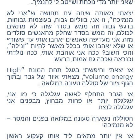
שאני יותר מדי נוכחת ושייטב לי להנמיך….
יצאתי מאותה שיחה עם תחושה ש״אני לא
מנמיכה״, זו אני, בווליום גבוה, בעוצמות גבוהות,
ברגש גבוה וזה ממש בסדר שזה לא מתאים
לכולם, זה ממש בסדר שחלק מהאנשים סולדים
מזה, אני מעדיפה שאנשים יאהבו אותי עד ששורף
או שלא יאהבו אותי בכלל מאשר להיות ״ונילה״,
והכי חשוב?
ככה אני אוהבת אותי
, ככה נולדתי
וכנראה שככה גם אמות, ברעש.
אז יצאתי וחיפשתי בגוגל תחת המונח ״High
volume energy”, מצאתי איור של גבר ובתוך
הגוף ציור של סוללה טעונה במלואה…
אז הגבר התחלף לאשה עגלגלה כי כזו אני,
עגלגלה יותר או פחות מבחוץ, מבפנים אני
עגלגלה לנצח.
הסוללה נשארה טעונה במלואה בפנים והמסר –
לא מנמיכה
!
אז אין יותר מתאים ליד אותו קעקוע ראשון