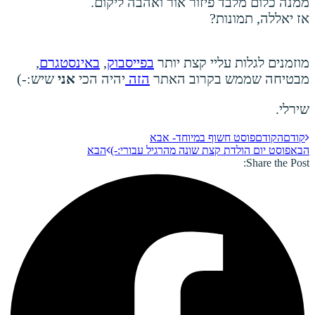
ממנה כלום מלבד פיזור אור ואהבה ליקום.
אז יאללה, תמונות?
מוזמנים לגלות עליי קצת יותר
בפייסבוק
,
באינסטגרם
,
מבטיחה שממש בקרוב האתר
הזה
יהיה הכי
אני
שיש:-)
שירלי.
קודם
הקודם
פוסט חשוף במיוחד- אבא
הבא
פוסט יום הולדת קצת שונה מהרגיל עבורי:-)
הבא
Share the Post: