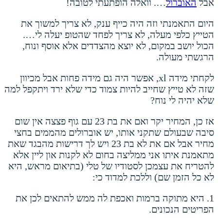
אבל
האוברול
…. וואלה הופתעתי לטובה!
היום התאמנתי וזה היה כייף ענק, לא צריך למשוך את
הטייץ כלפי מעלה, לא צריך לפחד שהטופ יעלה לי….
הכול יושב במקום, לא יוצא מהצדדים אלא אוסף ונוח,
הרגשתי מעולה.
לקחתי מידה xl, אפשר היה גם מידה פחות אבל מכיוון
שזה לא טייץ שחייב להיות צמוד כדי שלא ירד ויתקפל למה
שלא יהיה לי נוח?
אז כן, המחיר יקר ואם את בת 23 עם גוף פצצה אין שום
סיבה שבעולם שתקני אותו, יש אוברולים מהממים בחצי
מחיר אבל אם את לא בת 23 ויש לך דרישות מהבגד שאת
מתאמנת איתו אני ממליצה בחום לא לקנות און ליין אלא
להטריח את עצמכן לסטודיו של טלי (בתיאום מראש, היא
לא כל הזמן שם) וללכת למדוד כי:
1. היא מתוקה ברמות ואכפת לה ממש להתאים לכן את
הפריטים הנכונים.