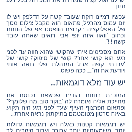
יש לנו אפליקציה שמודדת את המכירות בכל רגע
נתון.
עכשיו דמיינו רוקח שעובד קשה על הדלפק ויש לו
יום עמוס מהרגיל, פתאום הוא מקבל צילום מסך
של האפליקציה בקבוצת הוואטס אפ של החנות
וכתוב "וואוו איזה יופי אבי, רואים שאתה עובד
קשה !!!".
אתם מסכימים איתי שהקושי שהוא חווה עד לפני
רגע הוא קושי אחר? קושי של סיפוק? קושי של
"עבדתי קשה אבל המנהלת שלי רואה אותי
ויודעת את זה"….. ככה פשוט.
יש עוד מלא דוגמאות…
המוכרת בחנות בגדים שכשאת נכנסת את
מחייכת אליה ואומרת לה "בוקר טוב, מה שלומך?"
ופתאום הפרצוף העייף שעד לפני רגע היה תקוע
באיזה סרטון מטומטמם בתיקתוק נראה אחרת…
יש דוגמאות קטנות כאלה ויש דוגמאות גדולות
יותר, משמעותיות יותר עבורך ועבור היקרים לך