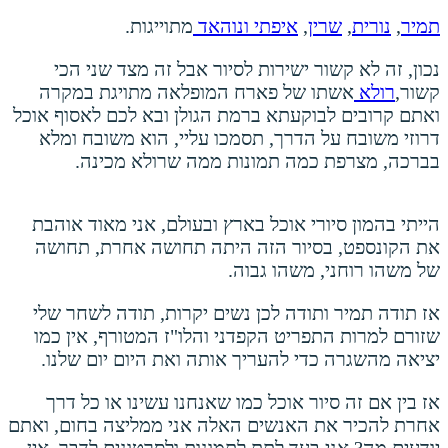
תמיר
,
נורית
,
שרין
,
איפתי
ונוהאד
מתוייגות.
נכון, זה לא קשור ישירות לסיור אבל זה מצד שני הכי
קשור,
רולא
אשתו של פארח המופלאה מתויגת במקרה
ואתם קרובים לבוקעתא ברמת הגולן ובא לכם לאסוף אוכל
דרוזי משובח על הדרך, תסמכו עליי, הוא משובח ומלא
בברכה, מצרפת כמה תמונות ממה שרולא מכינה.
הייתי בהמון סיורי אוכל בארץ ובעולם, אני מאוד אוהבת
את הקונספט, בסיור הזה היתה תחושה אחרת, תחושה
של משהו רוחני, משהו גבוה.
אז תודה תמיר ותודה לכן נשים יקרות, תודה לשחר שלי
שזורם למרות התפריט הקפדני והלו"ז המטורף, אין כמו
יציאה מהשגרה כדי להעריך אותה ואת היום יום שלנו.
אז בין אם זה סיור אוכל כמו שאנחנו עשינו או כל דרך
אחרת להכיר את האנשים האלה אני ממליצה בחום, ואתם