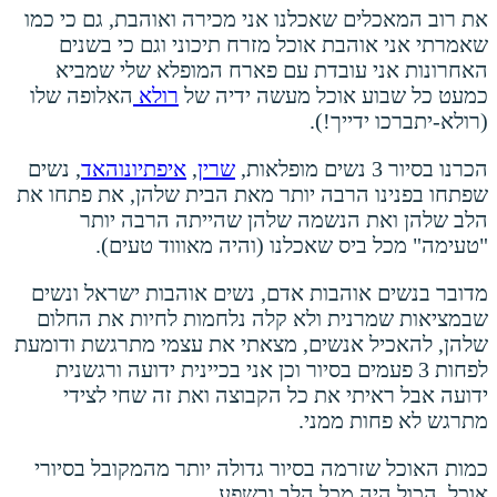
את רוב המאכלים שאכלנו אני מכירה ואוהבת, גם כי כמו
שאמרתי אני אוהבת אוכל מזרח תיכוני וגם כי בשנים
האחרונות אני עובדת עם פארח המופלא שלי שמביא
כמעט כל שבוע אוכל מעשה ידיה של
רולא
האלופה שלו
(רולא-יתברכו ידייך!).
הכרנו בסיור 3 נשים מופלאות,
שרין
,
איפתי
ונוהאד
, נשים
שפתחו בפנינו הרבה יותר מאת הבית שלהן, את פתחו את
הלב שלהן ואת הנשמה שלהן שהייתה הרבה יותר
"טעימה" מכל ביס שאכלנו (והיה מאוווד טעים).
מדובר בנשים אוהבות אדם, נשים אוהבות ישראל ונשים
שבמציאות שמרנית ולא קלה נלחמות לחיות את החלום
שלהן, להאכיל אנשים, מצאתי את עצמי מתרגשת ודומעת
לפחות 3 פעמים בסיור וכן אני בכיינית ידועה ורגשנית
ידועה אבל ראיתי את כל הקבוצה ואת זה שחי לצידי
מתרגש לא פחות ממני.
כמות האוכל שזרמה בסיור גדולה יותר מהמקובל בסיורי
אוכל, הכול היה מכל הלב ובשפע.