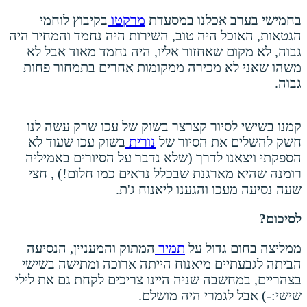
בחמישי בערב אכלנו במסעדת
מרקטו
בקיבוץ לוחמי
הגטאות, האוכל היה טוב, השירות היה נחמד והמחיר היה
גבוה, לא מקום שאחזור אליו, היה נחמד מאוד אבל לא
משהו שאני לא מכירה ממקומות אחרים בתמחור פחות
גבוה.
קמנו בשישי לסיור קצרצר בשוק של עכו שרק עשה לנו
חשק להשלים את הסיור של
נורית
בשוק עכו שעוד לא
הספקתי ויצאנו לדרך (שלא נדבר על הסיורים באמיליה
רומנה שהיא מארגנת שבכלל נראים כמו חלום!) , חצי
שעה נסיעה מעכו והגענו ליאנוח ג'ת.
לסיכום?
ממליצה בחום גדול על
תמיר
המתוק והמעניין, הנסיעה
הביתה לגבעתיים מיאנוח הייתה ארוכה ומתישה בשישי
בצהריים, במחשבה שניה היינו צריכים לקחת גם את לילי
שישי:-) אבל לגמרי היה מושלם.