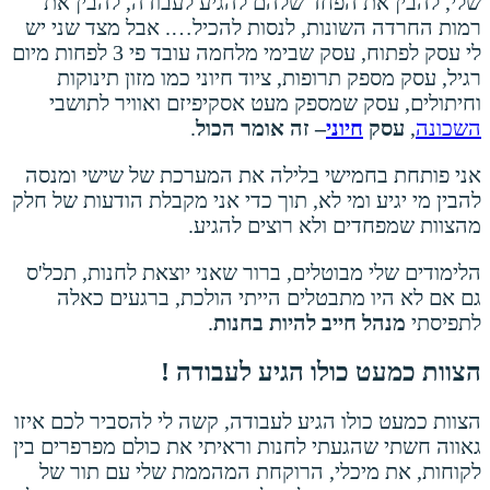
שלי, להבין את הפחד שלהם להגיע לעבודה, להבין את
רמות החרדה השונות, לנסות להכיל…. אבל מצד שני יש
לי עסק לפתוח, עסק שבימי מלחמה עובד פי 3 לפחות מיום
רגיל, עסק מספק תרופות, ציוד חיוני כמו מזון תינוקות
וחיתולים, עסק שמספק מעט אסקיפיזם ואוויר לתושבי
השכונה
,
עסק
חיוני
– זה אומר הכול
.
אני פותחת בחמישי בלילה את המערכת של שישי ומנסה
להבין מי יגיע ומי לא, תוך כדי אני מקבלת הודעות של חלק
מהצוות שמפחדים ולא רוצים להגיע.
הלימודים שלי מבוטלים, ברור שאני יוצאת לחנות, תכל'ס
גם אם לא היו מתבטלים הייתי הולכת, ברגעים כאלה
לתפיסתי
מנהל חייב להיות בחנות
.
הצוות כמעט כולו הגיע לעבודה !
הצוות כמעט כולו הגיע לעבודה, קשה לי להסביר לכם איזו
גאווה חשתי שהגעתי לחנות וראיתי את כולם מפרפרים בין
לקוחות, את מיכלי, הרוקחת המהממת שלי עם תור של