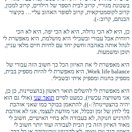
בשכונת מגוריי, קרוב לבית הספר של הילדים, קרוב למכון,
קרוב לקוסמטיקאית, קרוב לסופר האהוב עליי… בקיצור
הבנתם, קרוב:-).
כן, היא לא הכי גדולה, היא לא הכי יפה, היא לא הכי
רווחית אבל עבורי ובשבילי היא מושלמת, היא מאפשרת לי
לנהל אותה באהבה וחשק יחד עם לחיות חיים מלאי עניין,
תוכן ומשמעות.
היא מאפשרת לי את האיזון הכל כך חשוב הזה עבורי של
Work life balance, היא מאפשרת לי להיות מספיק בבית,
מספיק בחנות ומספיק איתי ובשבילי.
היא מאפשרת לי להשלים תואר ראשון (בהצטיינות, כן כן,
אני משוויצה עכשיו), כמעט לסיים
תואר שני
(אולי גם הוא
יהיה בהצטיינות?:-)), להתאמן בבוקר כמו שאני אוהבת
בלי לחץ של זמן ובכלל, אני מודעת לעצמי, אני לא אוהבת
להרגיש חנוקה, לא בעבודה ולא בחיי האישיים, חשוב לי
מאוד האיזון הזה בין הבית לעבודה ועוד יותר חשוב לי
האיזון הזה עם עצמי, לא להרגיש שהעבודה או כל דבר