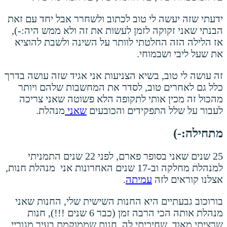
ידעתי שזה יעשה לי טוב לכתוב ולשחרר אבל יחד עם זאת
הבנתי שאני זקוקה לזמן לעשות את זה ולא ממש היה:-),
אז הלילה הזה החלטתי לוותר על השינה ולשבת להוציא
את שעל ליבי ושבמוחי.
זה עושה לי טוב, בשיא הצניעות אני אגיד שזה עושה בדרך
כלל גם לאחרים טוב, לסדר את המחשבות שלהם ויותר
מהכול זה מכין אותי לתקופה הלא פשוטה שאני צריכה
לעבור על שלל התפקידים והכובעים
שאני
מנהלת.
מתחילה:-)
25 שנים שאני בסופר פארם, לפני 22 שנים התמניתי
למנהלת מחלקה וב-17 שנים האחרונות אני מנהלת חנות,
אצלנו קוראים לזה
עמיתה
.
בורוכוב גבעתיים היא החנות השישית שלי, החנות שאני
מנהלת אותה הכי הרבה זמן (כבר 6 שנים !!!), חנות
שרציתי מאוד, שחיכיתי לה, חנות שממוקמת בעיר מגוריי,