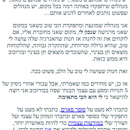
מנהלים שיתפקדו באותה רמה בכל מקום, יש מנהלים
שפשוט נותנים לאחרים להניע אותם…
אני מנהלת שמונעת ומתפקדת הכי טוב כשאני במקום
שאני מרגישה
שנכון לי
, מקום שאני מחוברת אליו, אם
לוקחים את זה לחנות אז חנות שהאנרגיה שלה עושה לי
טוב, שהיא גדולה ומרווחת, שהתקרה גבוהה, שהלקוחות
מוצאים חן בעיניי, שהעובדים מוצאים חן בעיניי ובורוכוב
היא ממש כזאת.
זאת חנות שעושה לי טוב על הלב, פשוט ככה.
אז כן, יש מחירים כמו שאמרתי, אבל עבורי אחרי ניסיון של
5 חנויות ומסע עם עצמי הבנתי שפה בבורוכוב אני רוצה
להישאר כי
לי היא הכי מתאימה
.
כתבתי לא מעט על
סופר פארם
, כתבתי לא מעט על
התפקיד שלי בסופר פארם וכתבתי המווון על עצמי ועל
הצורך שלי
במודעות עצמית
כדי להיות מאושרת יותר,
מזמינה אתכם להשלים ולקרוא אם
אני
חדשה לכם:-).